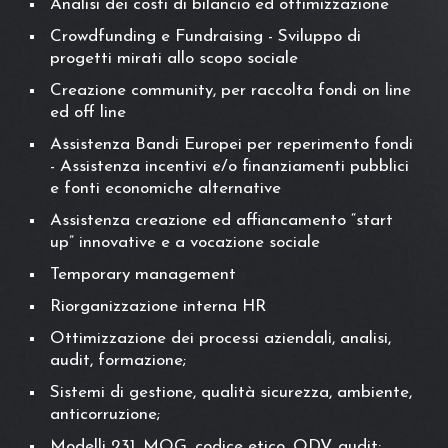
Analisi dei costi di bilancio ed ottimizzazione
Crowdfunding e Fundraising - Sviluppo di
progetti mirati allo scopo sociale
Creazione community, per raccolta fondi on line
ed off line
Assistenza Bandi Europei per reperimento fondi
- Assistenza incentivi e/o finanziamenti pubblici
e fonti economiche alternative
Assistenza creazione ed affiancamento “start
up” innovative e a vocazione sociale
Temporary management
Riorganizzazione interna HR
Ottimizzazione dei processi aziendali, analisi,
audit, formazione;
Sistemi di gestione, qualità sicurezza, ambiente,
anticorruzione;
Modelli 231, MOG, codice etico, ODV, audit;