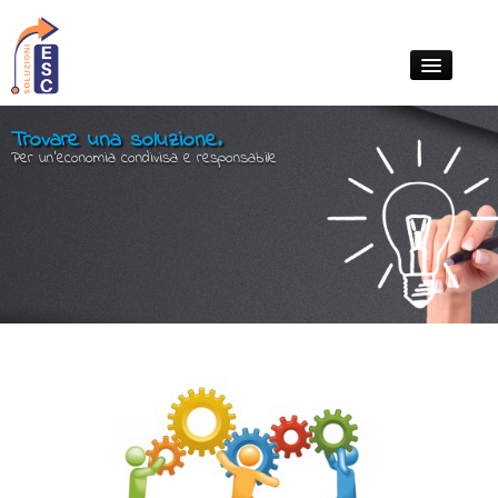
Chi siamo
Trovare una soluzione.
Per un'economia condivisa e responsabile
Cosa facciamo
Contatti
Clienti
News