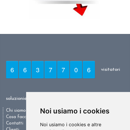
6
6
3
7
7
0
6
visitatori
soluzioniesc.it
Noi usiamo i cookies
Chi siamo
Cosa facciamo
Contatti
Noi usiamo i cookies e altre
Clienti