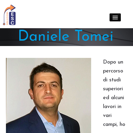
Daniele Tomei
Chi siamo
Cosa facciamo
Contatti
Dopo un
Clienti
percorso
News
di studi
superiori
ed alcuni
lavori in
vari
campi, ho