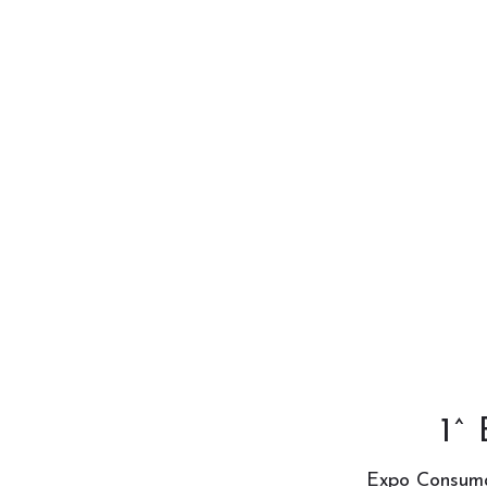
10335
Eventi
1^
Expo Consumat