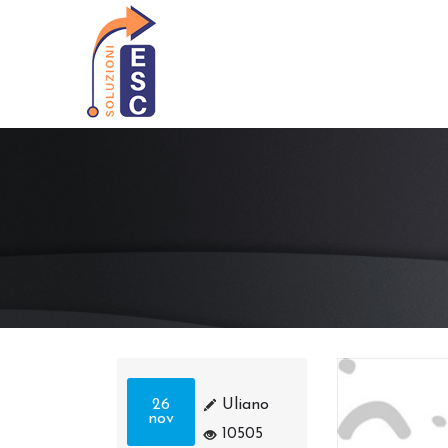
26
Uliano
nov
10505