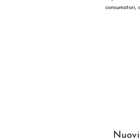
consumatori, a
11382
Articoli
Nuovi