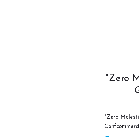
News
"Zero Mo
"Zero Molesti
Confcommerci
→