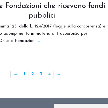
e Fondazioni che ricevono fondi
pubblici
comma 125, della L. 124/2017 (legge sulla concorrenza) è
o adempimento in materia di trasparenza per
 Onlus e Fondazioni
→
←
1
2
3
4
→